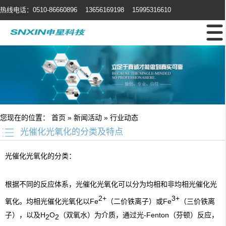
热线电话：0510-86660896 13656169198 15995316610
您现在的位置：
首页
»
新闻活动
»
行业动态
光催化光氧化的分类及特点
光催化光氧化
的分类：
根据不同的反应体系，光催化光氧化可以分为均相和非均相光催化光
2+
3+
氧化。均相光催化光氧化以Fe
（二价铁离子）或Fe
（三价铁离
子），以及H
O
（双氧水）为介质，通过光-Fenton（芬顿）反应，
2
2