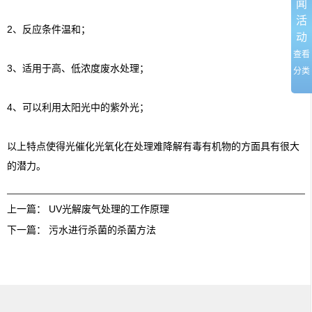
闻
活
2、反应条件温和；
动
查看
3、适用于高、低浓度废水处理；
分类
4、可以利用太阳光中的紫外光；
以上特点使得光催化光氧化在处理难降解有毒有机物的方面具有很大
的潜力。
上一篇：
UV光解废气处理的工作原理
下一篇：
污水进行杀菌的杀菌方法
友情链接：
篮球培训
电动感应门
温室大棚
UV光解废气处理
焊接项目分
包
电梯装潢
不锈钢储罐
蔬菜保鲜
无锡保安公司
法兰加工机
超细纤维布