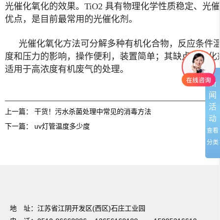
光催化氧化的效果。TiO2 具有物理化学性质稳定、光
优点，是目前最常用的光催化剂。
光催化氧化方法可分解多种有机化合物，反应条件
度和压力的影响，操作便利，装置简单；其缺点是催化
适用于高浓度有机废气的处理。
新
闻
活
上一篇：
干货！污水杀菌处理中常见的消毒方法
动
下一篇：
uv灯管温度多少度
查看
分类
友情链接：
篮球培训
电动感应门
温室大棚
UV光解废气处理
焊接项目分
包
电梯装潢
不锈钢储罐
蔬菜保鲜
无锡保安公司
法兰加工机
超细纤维布
地 址：江苏省江阴开发区(西区)石庄工业园