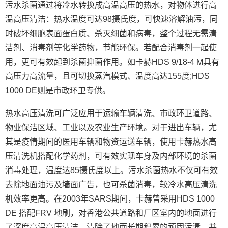
污水杀菌通过将冷水转换成高温高压的热水，对物体进行高
温高压清洁：热水温度可达98摄氏度，可快速溶解油污，同
时破坏细胞表面蛋白质、杀灭细菌和病毒，整个过程无需清
洁剂、消毒剂等化学药物，节能环保。若配合消毒剂一起使
用，更可有效起到杀菌抑菌作用。如卡赫HDS 9/18-4 M具有
高压力高流量，且可切换蒸汽模式、温度高达155度;HDS
1000 DE则是市政环卫专供。
热水高压清洗可广泛应用于运输车辆清洗、市政环卫道路、
物业保洁区域、工业以及农业生产环境。对于进出车辆，尤
其是疫情期间的医用车辆和物资运送车辆，使用卡赫热水高
压清洗机搭配化学药剂，可有效实现车身及内部环境的杀菌
消毒处理，温度达85摄氏度以上。污水杀菌热水不仅可有效
去除地面油污及墙面广告，也可杀菌消毒，较冷水高压清洗
机效率更高。在2003年SARS期间，卡赫曾采用HDS 1000
DE 搭配FRV 地刷，对香港公共道路和厂区室内的地面进行
了深度高温高压清洁，清除了地面长期积累的顽固污渍，并