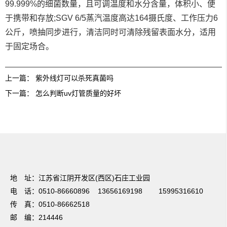
99.999%的细菌数量，且可调温度和水分含量，体积小、便
于携带和存放;SGV 6/5蒸汽温度高达164摄氏度、工作压力6
公斤，喷抽同步进行，清洁同时可清除残留表面水分，适用
于固定场合。
上一篇：
紫外线灯可以杀死真菌吗
下一篇：
怎么判断uv灯管质量的好坏
友情链接：
篮球培训
电动感应门
温室大棚
UV光解废气处理
焊接项目分
包
电梯装潢
不锈钢储罐
蔬菜保鲜
无锡保安公司
法兰加工机
超细纤维布
地 址：江苏省江阴开发区(西区)石庄工业园
电 话：0510-86660896 13656169198 15995316610
传 真：0510-86662518
邮 编：214446