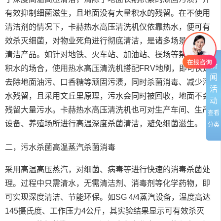
有效抑制细菌滋生，且地面没有大量积水的残留。在不使用
清洁剂的情况下，卡赫热水高压清洗机仅依靠热水，便可有
效杀灭细菌，对物业死角进行彻底清洁，是诸多场景的理想
清洁产品。如针对地铁、火车站、加油站、操场等禁止大量
新
积水的场合，使用热水高压清洗机搭配FRV地刷，即可快速
闻
去除地面油污、口香糖等顽固污渍，同时杀菌消毒、减少污
活
水残留，且采用文丘里原理，污水会同时被回收，地面不会
动
残留大量污水。卡赫热水高压清洗机也可对生产车间、生产
查看
设备、养殖场所进行高温深度杀菌清洁，避免细菌滋生。
分类
二，污水杀菌高温蒸汽杀菌消毒
采用高温高压蒸汽，对细菌、病毒等进行快速的消毒杀菌处
理。过程中只需清水，无需清洁剂、消毒剂等化学药物，即
可实现深度清洁、节能环保。如SG 4/4蒸汽设备，温度高达
145摄氏度、工作压力4公斤，其实验结果显示可有效杀灭