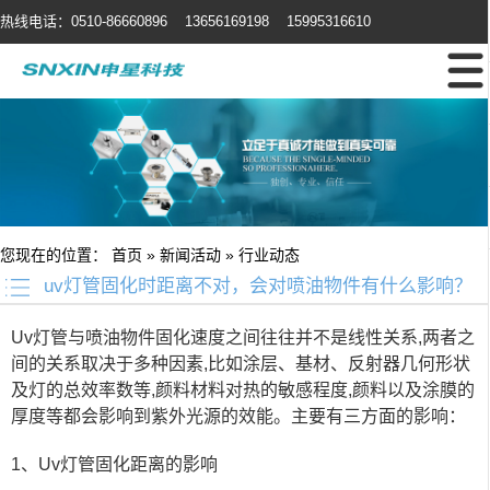
热线电话：0510-86660896 13656169198 15995316610
您现在的位置：
首页
»
新闻活动
»
行业动态
uv灯管固化时距离不对，会对喷油物件有什么影响？
Uv灯管与喷油物件固化速度之间往往并不是线性关系,两者之
间的关系取决于多种因素,比如涂层、基材、反射器几何形状
及灯的总效率数等,颜料材料对热的敏感程度,颜料以及涂膜的
厚度等都会影响到紫外光源的效能。主要有三方面的影响：
1、
Uv灯管
固化距离的影响