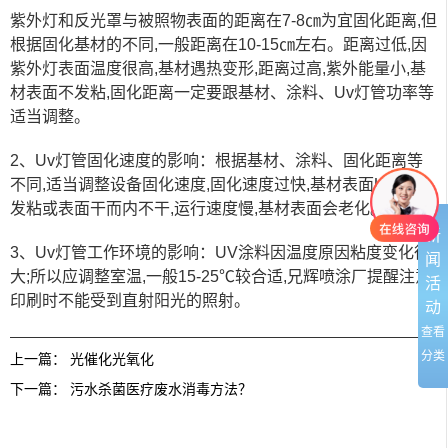
紫外灯和反光罩与被照物表面的距离在7-8㎝为宜固化距离,但
根据固化基材的不同,一般距离在10-15㎝左右。距离过低,因
紫外灯表面温度很高,基材遇热变形,距离过高,紫外能量小,基
材表面不发粘,固化距离一定要跟基材、涂料、
Uv灯管
功率等
适当调整。
2、
Uv灯管
固化速度的影响：根据基材、涂料、固化距离等
不同,适当调整设备固化速度,固化速度过快,基材表面UV涂料
发粘或表面干而内不干,运行速度慢,基材表面会老化。
新
3、
Uv灯管
工作环境的影响：UV涂料因温度原因粘度变化很
闻
大;所以应调整室温,一般15-25℃较合适,兄辉喷涂厂提醒注意
活
印刷时不能受到直射阳光的照射。
动
查看
分类
上一篇：
光催化光氧化
下一篇：
污水杀菌医疗废水消毒方法？
友情链接：
篮球培训
电动感应门
温室大棚
UV光解废气处理
焊接项目分