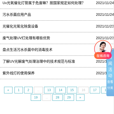
Uv光氧催化灯管属于危废嘛？按国家规定如何处理？
2021/11/24
污水杀菌应用产品
2021/11/24
光催化光氧化除臭设备
2021/11/23
废气处理UV灯处理有哪些优势
2021/11/23
盘点生活污水杀菌中的消毒技术
2021/11/23
新
了解UV光解废气处理治理中的技术规范与标准
2021/11/23
闻
活
紫外线灯的使用保养
2021/11/23
动
查看
分类
«
1
2
...
13
14
15
16
17
18
19
...
28
29
»
友情链接：
篮球培训
电动感应门
温室大棚
UV光解废气处理
焊接项目分
包
电梯装潢
不锈钢储罐
蔬菜保鲜
无锡保安公司
法兰加工机
超细纤维布