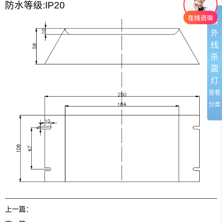
防水等级
:IP20
紫
外
线
杀
菌
灯
查看
分类
上一篇：