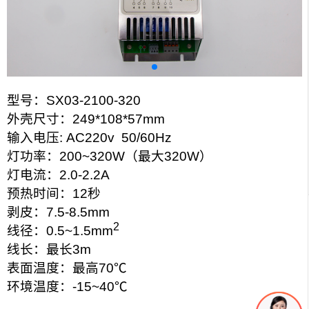
型号：
SX03-2100-320
外壳尺寸：
249*108*57mm
输入电压
: AC220v 50/60Hz
灯功率：
200~320W
（最大
320W
）
灯电流：
2.0-2.2A
预热时间：
12
秒
剥皮：
7.5-8.5mm
2
线径：
0.5~1.5mm
线长：最长
3m
表面温度：最高
70
℃
环境温度：
-15~40
℃