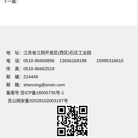
下一篇：
友情链接：
篮球培训
电动感应门
温室大棚
UV光解废气处理
焊接项目分
包
电梯装潢
不锈钢储罐
蔬菜保鲜
无锡保安公司
法兰加工机
超细纤维布
地 址：江苏省江阴开发区(西区)石庄工业园
电 话：0510-86660896 13656169198 15995316610
传 真：0510-86662518
邮 编：214446
邮 箱：shenxing@snxin.com
备案号:苏ICP备18005735号-1
苏公网安备32028102003197号