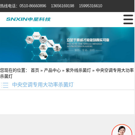
热线电话：0510-86660896 13656169198 15995316610
您现在的位置：
首页
»
产品中心
»
紫外线杀菌灯
»
中央空调专用大功率
杀菌灯
中央空调专用大功率杀菌灯
友情链接：
篮球培训
电动感应门
温室大棚
UV光解废气处理
焊接项目分
包
电梯装潢
不锈钢储罐
蔬菜保鲜
无锡保安公司
法兰加工机
超细纤维布