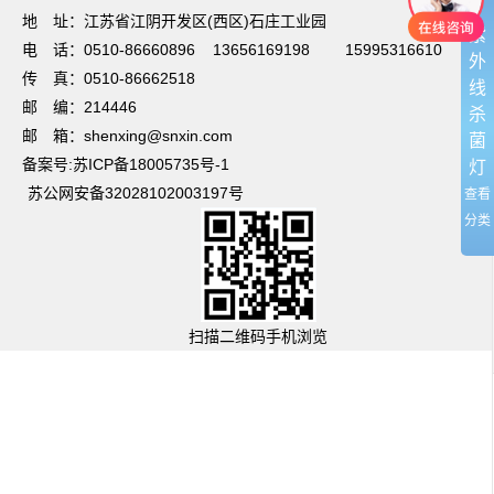
地 址：江苏省江阴开发区(西区)石庄工业园
紫
电 话：0510-86660896 13656169198 15995316610
外
传 真：0510-86662518
线
邮 编：214446
杀
邮 箱：shenxing@snxin.com
菌
备案号:苏ICP备18005735号-1
灯
苏公网安备32028102003197号
查看
分类
扫描二维码手机浏览