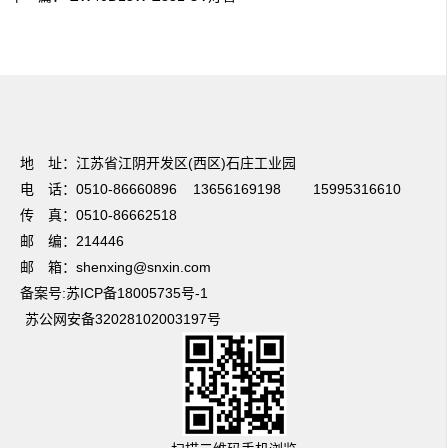
友情链接：
篮球培训
电动感应门
温室大棚
UV光解废气处理
焊接项目分
包
电梯装潢
不锈钢储罐
蔬菜保鲜
无锡保安公司
法兰加工机
超细纤维布
地 址：江苏省江阴开发区(西区)石庄工业园
电 话：0510-86660896 13656169198 15995316610
传 真：0510-86662518
邮 编：214446
邮 箱：shenxing@snxin.com
备案号:苏ICP备18005735号-1
苏公网安备32028102003197号