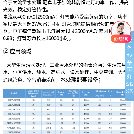
合于大流量水处理
配套电子镇流器能恒定灯功率工作，提高
光效，稳定灯管特性。
电流从
400mA
到
2500mA
；灯管能承受高负荷的功率，功率
密度最大可超
2W/c
㎡；不同灯管均能提供相配套的电子镇流
器，电子镇流器输出电流最大超过
2500mA,
功率因数大于
0.98
；灯管寿命长达
16000
小时。
紫
外
②
.
应用领域
线
杀
大型生活污水处理、工业污水处理的消毒杀菌；生活饮用
菌
水、小区供水、纯水、高纯水、海水处理；中央空调、大型
灯
水处理配套设备；
通风管道、空气消毒杀菌，
查看
分类