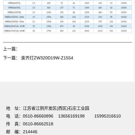
上一篇：
下一篇：
汞齐灯ZW320D19W-Z1554
友情链接：
篮球培训
电动感应门
温室大棚
UV光解废气处理
焊接项目分
包
电梯装潢
不锈钢储罐
蔬菜保鲜
无锡保安公司
法兰加工机
超细纤维布
地 址：江苏省江阴开发区(西区)石庄工业园
电 话：0510-86660896 13656169198 15995316610
传 真：0510-86662518
邮 编：214446