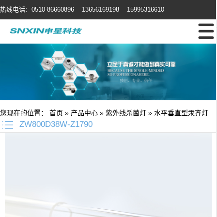
热线电话：0510-86660896 13656169198 15995316610
您现在的位置：
首页
»
产品中心
»
紫外线杀菌灯
»
水平垂直型汞齐灯
ZW800D38W-Z1790